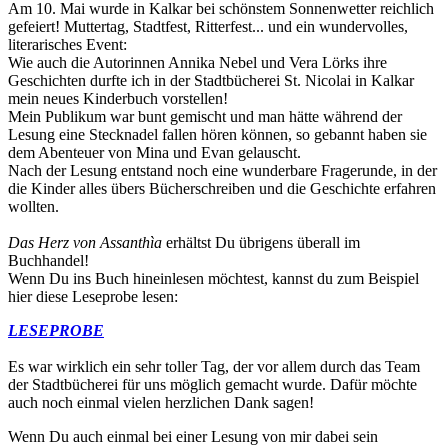
Am 10. Mai wurde in Kalkar bei schönstem Sonnenwetter reichlich
gefeiert! Muttertag, Stadtfest, Ritterfest... und ein wundervolles,
literarisches Event:
Wie auch die Autorinnen Annika Nebel und Vera Lörks ihre
Geschichten durfte ich in der Stadtbücherei St. Nicolai in Kalkar
mein neues Kinderbuch vorstellen!
Mein Publikum war bunt gemischt und man hätte während der
Lesung eine Stecknadel fallen hören können, so gebannt haben sie
dem Abenteuer von Mina und Evan gelauscht.
Nach der Lesung entstand noch eine wunderbare Fragerunde, in der
die Kinder alles übers Bücherschreiben und die Geschichte erfahren
wollten.
Das Herz von Assanthìa
erhältst Du übrigens überall im
Buchhandel!
Wenn Du ins Buch hineinlesen möchtest, kannst du zum Beispiel
hier diese Leseprobe lesen:
LESEPROBE
Es war wirklich ein sehr toller Tag, der vor allem durch das Team
der Stadtbücherei für uns möglich gemacht wurde. Dafür möchte
auch noch einmal vielen herzlichen Dank sagen!
Wenn Du auch einmal bei einer Lesung von mir dabei sein