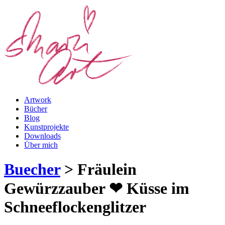
Artwork
Bücher
Blog
Kunstprojekte
Downloads
Über mich
Buecher
>
Fräulein
Gewürzzauber ❤︎ Küsse im
Schneeflockenglitzer