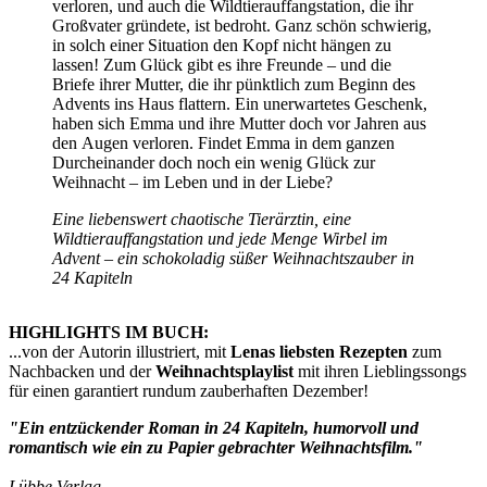
verloren, und auch die Wildtierauffangstation, die ihr
Großvater gründete, ist bedroht. Ganz schön schwierig,
in solch einer Situation den Kopf nicht hängen zu
lassen! Zum Glück gibt es ihre Freunde – und die
Briefe ihrer Mutter, die ihr pünktlich zum Beginn des
Advents ins Haus flattern. Ein unerwar­tetes Geschenk,
haben sich Emma und ihre Mutter doch vor Jahren aus
den Augen verloren. Findet Emma in dem ganzen
Durcheinander doch noch ein wenig Glück zur
Weihnacht – im Leben und in der Liebe?
Eine liebenswert chaotische Tierärztin, eine
Wildtierauffangstation und jede Menge Wirbel im
Advent – ein schokola­dig süßer Weihnachtszauber in
24 Kapiteln
HIGHLIGHTS IM BUCH:
...von der Autorin illustriert, mit
Lenas liebsten Rezepten
zum
Nachbacken und der
Weihnachtsplaylist
mit ihren Lieblingssongs
für einen garantiert rundum zauberhaften Dezember!
"Ein entzückender Roman in 24 Kapiteln, humorvoll und
romantisch wie ein zu Papier gebrachter Weihnachtsfilm."
Lübbe Verlag